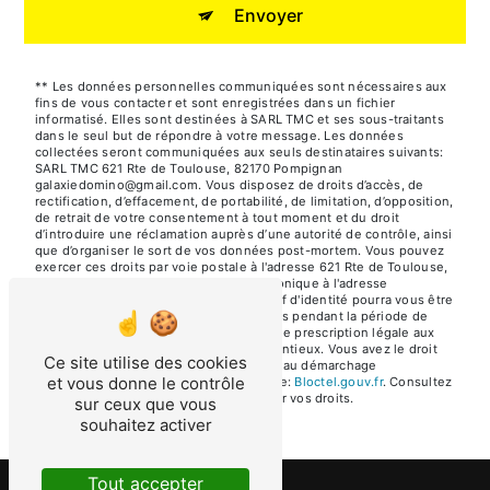
Envoyer
** Les données personnelles communiquées sont nécessaires aux
fins de vous contacter et sont enregistrées dans un fichier
informatisé. Elles sont destinées à SARL TMC et ses sous-traitants
dans le seul but de répondre à votre message. Les données
collectées seront communiquées aux seuls destinataires suivants:
SARL TMC 621 Rte de Toulouse, 82170 Pompignan
galaxiedomino@gmail.com. Vous disposez de droits d’accès, de
rectification, d’effacement, de portabilité, de limitation, d’opposition,
de retrait de votre consentement à tout moment et du droit
d’introduire une réclamation auprès d’une autorité de contrôle, ainsi
que d’organiser le sort de vos données post-mortem. Vous pouvez
exercer ces droits par voie postale à l'adresse 621 Rte de Toulouse,
82170 Pompignan ou par courrier électronique à l'adresse
galaxiedomino@gmail.com. Un justificatif d'identité pourra vous être
demandé. Nous conservons vos données pendant la période de
prise de contact puis pendant la durée de prescription légale aux
fins probatoires et de gestion des contentieux. Vous avez le droit
Ce site utilise des cookies
de vous inscrire sur la liste d'opposition au démarchage
et vous donne le contrôle
téléphonique, disponible à cette adresse:
Bloctel.gouv.fr
. Consultez
le site cnil.fr pour plus d’informations sur vos droits.
sur ceux que vous
souhaitez activer
Tout accepter