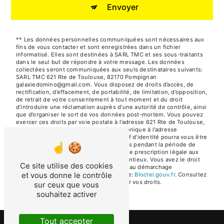
Envoyer
** Les données personnelles communiquées sont nécessaires aux
fins de vous contacter et sont enregistrées dans un fichier
informatisé. Elles sont destinées à SARL TMC et ses sous-traitants
dans le seul but de répondre à votre message. Les données
collectées seront communiquées aux seuls destinataires suivants:
SARL TMC 621 Rte de Toulouse, 82170 Pompignan
galaxiedomino@gmail.com. Vous disposez de droits d’accès, de
rectification, d’effacement, de portabilité, de limitation, d’opposition,
de retrait de votre consentement à tout moment et du droit
d’introduire une réclamation auprès d’une autorité de contrôle, ainsi
que d’organiser le sort de vos données post-mortem. Vous pouvez
exercer ces droits par voie postale à l'adresse 621 Rte de Toulouse,
82170 Pompignan ou par courrier électronique à l'adresse
galaxiedomino@gmail.com. Un justificatif d'identité pourra vous être
demandé. Nous conservons vos données pendant la période de
prise de contact puis pendant la durée de prescription légale aux
fins probatoires et de gestion des contentieux. Vous avez le droit
Ce site utilise des cookies
de vous inscrire sur la liste d'opposition au démarchage
et vous donne le contrôle
téléphonique, disponible à cette adresse:
Bloctel.gouv.fr
. Consultez
le site cnil.fr pour plus d’informations sur vos droits.
sur ceux que vous
souhaitez activer
Tout accepter